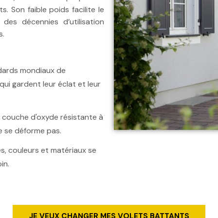
s. Son faible poids facilite le
des décennies d’utilisation
s.
ndards mondiaux de
qui gardent leur éclat et leur
e couche d'oxyde résistante à
 ne se déforme pas.
s, couleurs et matériaux se
in.
JE VEUX CHANGER MES VOLETS BATTANTS