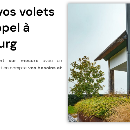
vos volets
ppel à
urg
nt sur mesure
avec un
ant en compte
vos besoins et