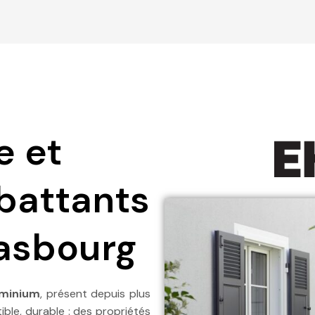
e et
 battants
rasbourg
uminium
, présent depuis plus
tible, durable : des propriétés