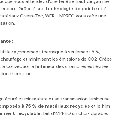
ce que vous attendez d’une fenêtre haut de gamme
s encore. Grâce à une
technologie de pointe
et à
des matériaux Green-Tec, WERU IMPREO vous offre une
isation.
vante
:
réduit le rayonnement thermique à seulement 5 %,
e chauffage et minimisant les émissions de CO2. Grâce
, la convection à l’intérieur des chambres est évitée,
ation thermique.
:
n épuré et minimaliste et sa transmission lumineuse
composés à 75 % de matériaux recyclés
et le
film
èrement recyclable,
fait d’IMPREO un choix durable.