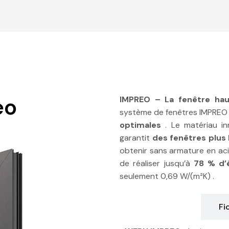
eo
IMPREO – La fenêtre ha
système de fenêtres IMPRE
optimales
. Le matériau in
garantit
des fenêtres plus 
obtenir sans armature en ac
de réaliser jusqu’à
78 % d’
seulement 0,69 W/(m²K) .
Description
Fi